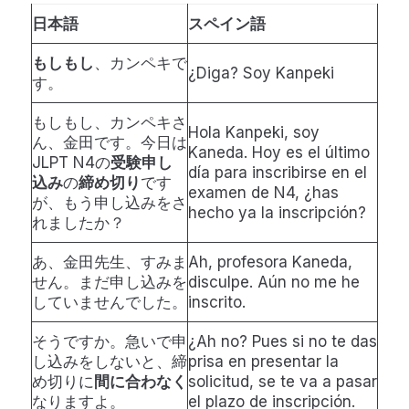
日本語
スペイン語
もしもし
、カンペキで
¿Diga? Soy Kanpeki
す。
もしもし、カンペキさ
Hola Kanpeki, soy
ん、金田です。今日は
Kaneda. Hoy es el último
JLPT N4の
受験申し
día para inscribirse en el
込み
の
締め切り
です
examen de N4, ¿has
が、もう申し込みをさ
hecho ya la inscripción?
れましたか？
あ、金田先生、すみま
Ah, profesora Kaneda,
せん。まだ申し込みを
disculpe. Aún no me he
していませんでした。
inscrito.
そうですか。急いで申
¿Ah no? Pues si no te das
し込みをしないと、締
prisa en presentar la
め切りに
間に合わなく
solicitud, se te va a pasar
なりますよ。
el plazo de inscripción.