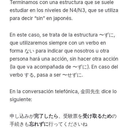
Terminamos con una estructura que se suele
estudiar en los niveles de N4/N3, que se utiliza
para decir “sin” en japonés.
En este caso, se trata de la estructura 〜ずに,
que utilizaremos siempre con un verbo en
forma ない para indicar que nosotros u otra
persona hará una acción, sin hacer otra acción
(la que va acompañada de 〜ずに). En caso del
verbo する, pasa a ser 〜せずに.
En la conversación telefónica, 金田先生 dice lo
siguiente:
申し込みが
完了したら
、受験票を
受け取るため
の
手続きも
忘れずに
行ってくださいね