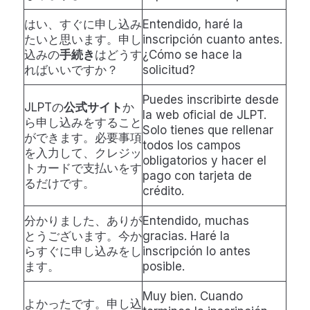
はい、すぐに申し込み
Entendido, haré la
たいと思います。申し
inscripción cuanto antes.
込みの
手続き
はどうす
¿Cómo se hace la
ればいいですか？
solicitud?
Puedes inscribirte desde
JLPTの
公式サイト
か
la web oficial de JLPT.
ら申し込みをすること
Solo tienes que rellenar
ができます。必要事項
todos los campos
を入力して、クレジッ
obligatorios y hacer el
トカードで支払いをす
pago con tarjeta de
るだけです。
crédito.
分かりました、ありが
Entendido, muchas
とうございます。今か
gracias. Haré la
らすぐに申し込みをし
inscripción lo antes
ます。
posible.
Muy bien. Cuando
よかったです。申し込