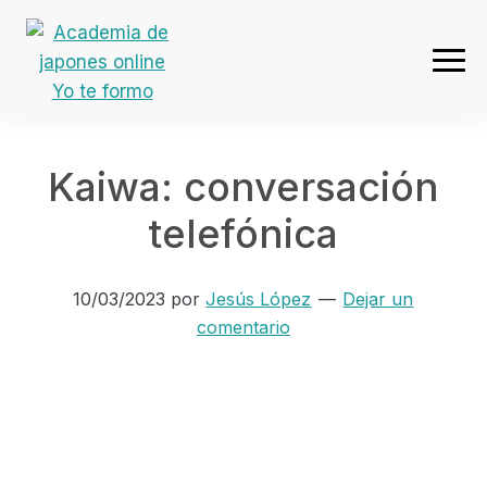
Ir
Ir
Ir
Ir
a
al
a
al
navegación
contenido
la
pie
Academia
principal
principal
barra
de
de
lateral
página
japones
primaria
Kaiwa: conversación
online
Yo
telefónica
te
formo
10/03/2023
por
Jesús López
Dejar un
comentario