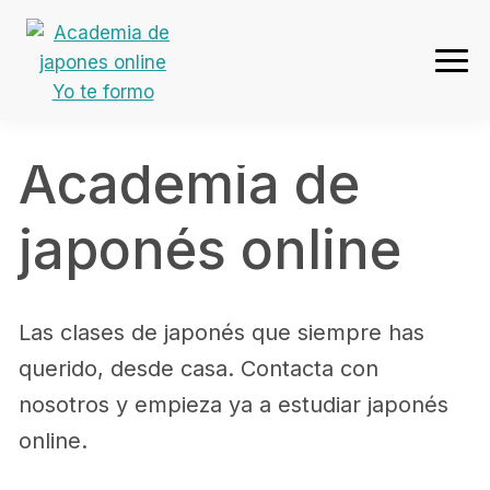
Ir
Ir
Ir
Ir
a
al
a
al
navegación
contenido
la
pie
Academia
principal
principal
barra
de
de
lateral
página
japones
primaria
Academia de
online
Yo
japonés online
te
formo
Las clases de japonés que siempre has
querido, desde casa. Contacta con
nosotros y empieza ya a estudiar japonés
online.