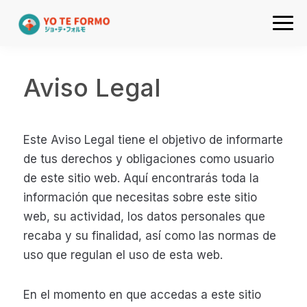
Ir
Ir
Ir
Ir
a
al
a
al
Academia
navegación
contenido
la
pie
de
principal
principal
barra
de
japones
Aviso Legal
lateral
página
online
primaria
Yo
Este Aviso Legal tiene el objetivo de informarte
te
de tus derechos y obligaciones como usuario
formo
de este sitio web. Aquí encontrarás toda la
información que necesitas sobre este sitio
web, su actividad, los datos personales que
recaba y su finalidad, así como las normas de
uso que regulan el uso de esta web.
En el momento en que accedas a este sitio