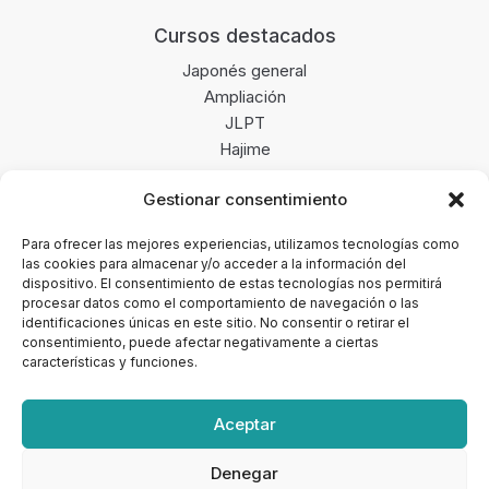
Cursos destacados
Japonés general
Ampliación
JLPT
Hajime
Gestionar consentimiento
Enlaces de interés
Blog
Para ofrecer las mejores experiencias, utilizamos tecnologías como
las cookies para almacenar y/o acceder a la información del
Opiniones
dispositivo. El consentimiento de estas tecnologías nos permitirá
Merchandising
procesar datos como el comportamiento de navegación o las
Newsletter
identificaciones únicas en este sitio. No consentir o retirar el
consentimiento, puede afectar negativamente a ciertas
características y funciones.
Aceptar
Copyright © 2026 · Yo te formo, tu academia de
Denegar
japonés online