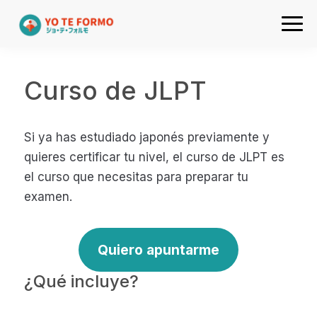
Ir
Ir
Ir
Ir
a
al
a
al
Academia
navegación
contenido
la
pie
de
principal
principal
barra
de
japones
Curso de JLPT
lateral
página
online
primaria
Yo
Si ya has estudiado japonés previamente y
te
quieres certificar tu nivel, el curso de JLPT es
formo
el curso que necesitas para preparar tu
examen.
Quiero apuntarme
¿Qué incluye?