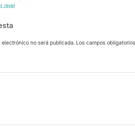
r nivel
s
esta
 electrónico no será publicada.
Los campos obligatorio