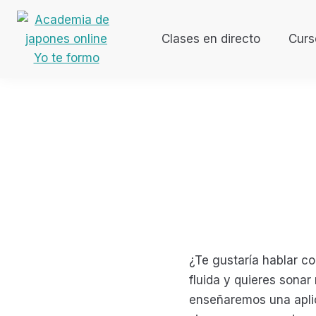
Ir
Ir
Ir
Ir
a
al
a
al
Clases en directo
Curs
navegación
contenido
la
pie
Aprende japonés desde casa
Academia
principal
principal
barra
de
de
lateral
página
japones
primaria
online
Yo
te
formo
¿Te gustaría hablar c
fluida y quieres sonar
enseñaremos una aplic