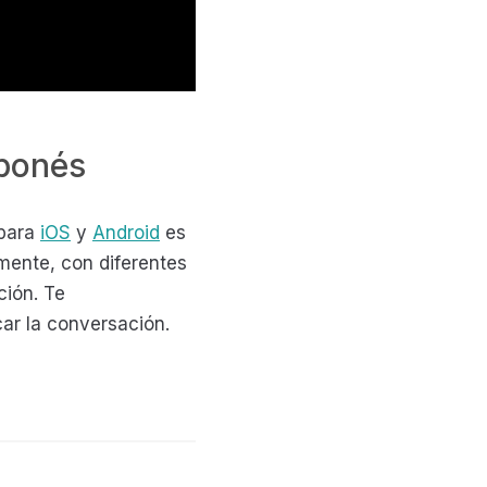
aponés
 para
iOS
y
Android
es
mente, con diferentes
ción. Te
car la conversación.