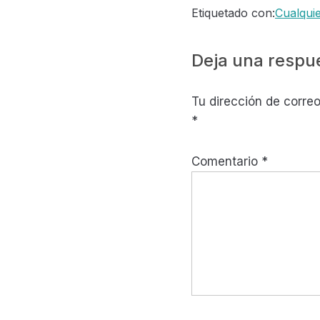
Etiquetado con:
Cualquie
Interaccione
Deja una respu
con
Tu dirección de correo
los
*
lectores
Comentario
*