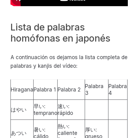
Lista de palabras
homófonas en japonés
A continuación os dejamos la lista completa de
palabras y kanjis del vídeo:
Palabra
Palabra
Hiragana
Palabra 1
Palabra 2
3
4
早い:
速い:
はやい
temprano
rápido
熱い:
暑い:
厚い:
あつい
caliente
cálido
grueso