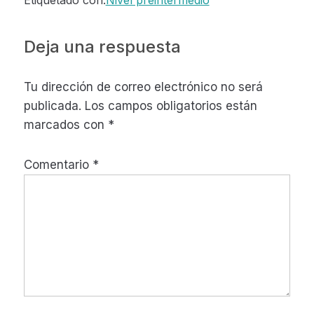
Etiquetado con:
Nivel preintermedio
Interacciones
Deja una respuesta
con
Tu dirección de correo electrónico no será
los
publicada.
Los campos obligatorios están
lectores
marcados con
*
Comentario
*