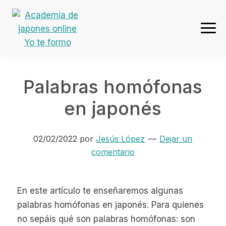
Ir
Ir
Ir
Ir
a
al
a
al
navegación
contenido
la
pie
Academia
principal
principal
barra
de
de
lateral
página
japones
primaria
Palabras homófonas
online
Yo
en japonés
te
formo
02/02/2022
por
Jesús López
Dejar un
comentario
En este artículo te enseñaremos algunas
palabras homófonas en japonés. Para quienes
no sepáis qué son palabras homófonas: son