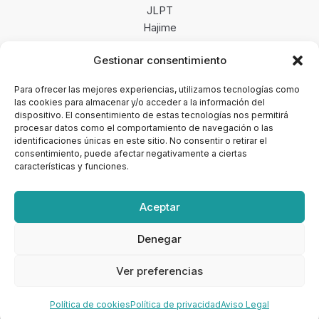
JLPT
Hajime
Gestionar consentimiento
Enlaces de interés
Blog
Para ofrecer las mejores experiencias, utilizamos tecnologías como
las cookies para almacenar y/o acceder a la información del
Opiniones
dispositivo. El consentimiento de estas tecnologías nos permitirá
Merchandising
procesar datos como el comportamiento de navegación o las
Newsletter
identificaciones únicas en este sitio. No consentir o retirar el
consentimiento, puede afectar negativamente a ciertas
características y funciones.
Aceptar
Copyright © 2026 · Yo te formo, tu academia de
Denegar
japonés online
Ver preferencias
Política de cookies
Política de privacidad
Aviso Legal