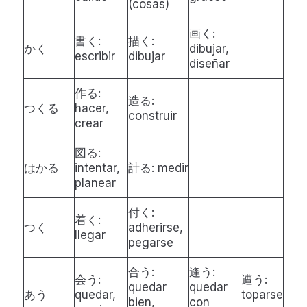
(cosas)
画く:
書く:
描く:
かく
dibujar,
escribir
dibujar
diseñar
作る:
造る:
つくる
hacer,
construir
crear
図る:
はかる
intentar,
計る: medir
planear
付く:
着く:
つく
adherirse,
llegar
pegarse
合う:
逢う:
会う:
遭う:
quedar
quedar
あう
quedar,
toparse
bien,
con