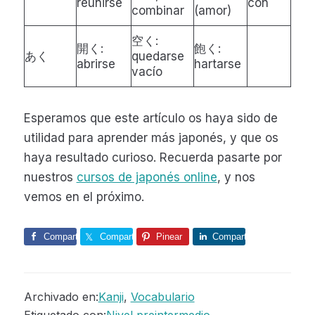
reunirse
con
combinar
(amor)
空く:
開く:
飽く:
あく
quedarse
abrirse
hartarse
vacío
Esperamos que este artículo os haya sido de
utilidad para aprender más japonés, y que os
haya resultado curioso. Recuerda pasarte por
nuestros
cursos de japonés online
, y nos
vemos en el próximo.
Comparte
Comparte
Pinear
Comparte
Archivado en:
Kanji
,
Vocabulario