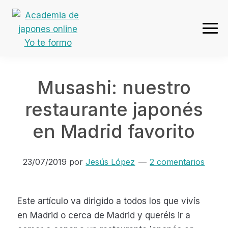
Ir
Ir
Ir
Ir
a
al
a
al
navegación
contenido
la
pie
Academia
principal
principal
barra
de
de
lateral
página
japones
primaria
Musashi: nuestro
online
Yo
restaurante japonés
te
en Madrid favorito
formo
23/07/2019
por
Jesús López
2 comentarios
Este artículo va dirigido a todos los que vivís
en Madrid o cerca de Madrid y queréis ir a