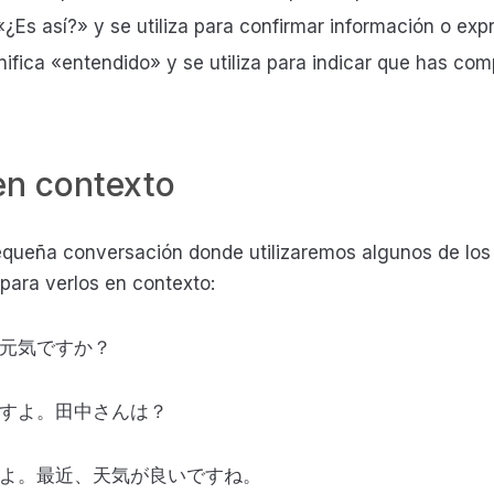
¿Es así?» y se utiliza para confirmar información o exp
a «entendido» y se utiliza para indicar que has comp
en contexto
queña conversación donde utilizaremos algunos de los 
ara verlos en contexto:
、元気ですか？
ですよ。田中さんは？
すよ。最近、天気が良いですね。