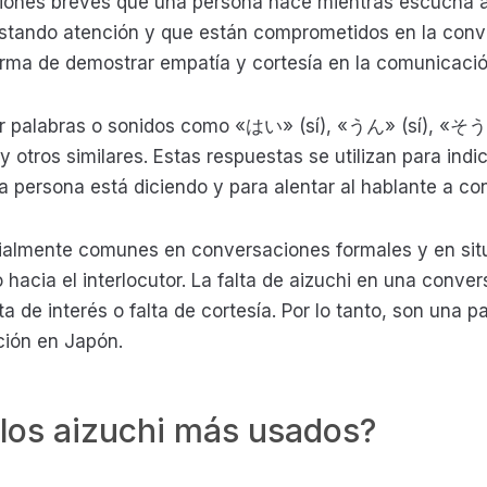
ciones breves que una persona hace mientras escucha a
stando atención y que están comprometidos en la conv
rma de demostrar empatía y cortesía en la comunicació
er palabras o sonidos como «はい» (sí), «うん» (sí), «
tros similares. Estas respuestas se utilizan para indi
ra persona está diciendo y para alentar al hablante a con
ialmente comunes en conversaciones formales y en sit
 hacia el interlocutor. La falta de aizuchi en una conve
a de interés o falta de cortesía. Por lo tanto, son una p
ción en Japón.
 los aizuchi más usados?