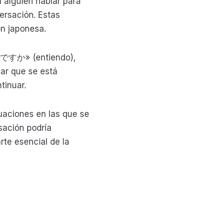
 alguien hablar para
ersación. Estas
n japonesa.
そうですか» (entiendo),
car que se está
tinuar.
uaciones en las que se
rsación podría
arte esencial de la