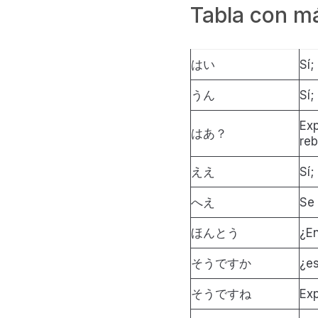
Tabla con
はい
Sí;
うん
Sí;
Exp
はあ？
reb
ええ
Sí;
へえ
Se 
ほんとう
¿En
そうですか
¿es
そうですね
Exp