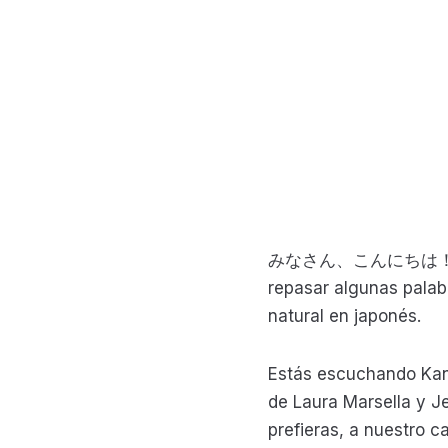
みなさん、こんにちは！En el 
repasar algunas pala
natural en japonés.
Estás escuchando Kanp
de Laura Marsella y J
prefieras, a nuestro 