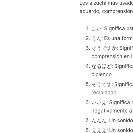
Los aizuchi más usado
acuerdo, comprensión 
はい: Significa «sí
うん: Es una forma
そうですか: Significa
comprensión en l
なるほど: Significa 
diciendo.
そうです: Significa 
recibiendo.
いいえ: Significa «
negativamente a 
んんん: Un sonido d
えええ: Un sonido d