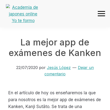
Ir
Ir
Ir
Ir
a
al
a
al
navegación
contenido
la
pie
Academia
principal
principal
barra
de
de
lateral
página
japones
primaria
La mejor app de
online
Yo
exámenes de Kanken
te
formo
22/07/2020
por
Jesús López
Dejar un
comentario
En el artículo de hoy os enseñaremos la que
para nosotros es la mejor app de exámenes de
Kanken, Kanji Sutâto. Se trata de una