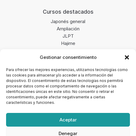
Cursos destacados
Japonés general
Ampliación
JLPT
Hajime
Gestionar consentimiento
Enlaces de interés
Blog
Para ofrecer las mejores experiencias, utilizamos tecnologías como
las cookies para almacenar y/o acceder a la información del
Opiniones
dispositivo. El consentimiento de estas tecnologías nos permitirá
Merchandising
procesar datos como el comportamiento de navegación o las
Newsletter
identificaciones únicas en este sitio. No consentir o retirar el
consentimiento, puede afectar negativamente a ciertas
características y funciones.
Aceptar
Copyright © 2026 · Yo te formo, tu academia de
Denegar