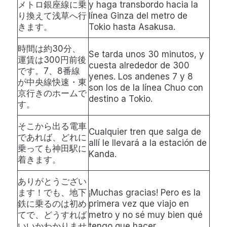
メトロ銀座線に乗
y haga transbordo hacia la
り換えて浅草へ行
línea Ginza del metro de
きます。
Tokio hasta Asakusa.
時間は約30分、
Se tarda unos 30 minutos, y
運賃は300円前後
cuesta alrededor de 300
です。7、8番線
yenes. Los andenes 7 y 8
が中央線快速・東
son los de la línea Chuo con
京行きのホームで
destino a Tokio.
す。
そこから出る電車
Cualquier tren que salga de
であれば、どれに
allí le llevará a la estación de
乗っても神田駅に
Kanda.
着きます。
ありがとうござい
ます！でも、地下
¡Muchas gracias! Pero es la
鉄に乗るのは初め
primera vez que viajo en
てで、どうすれば
metro y no sé muy bien qué
いいかわかりませ
tengo que hacer.