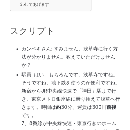
てあげます
スクリプト
カンペキさん: すみません、浅草寺に行く方
法が分かりません。教えていただけません
か？
駅員: はい、もちろんです。浅草寺ですね。
そうですね、地下鉄を使うのが便利ですね。
新宿からJR中央線快速で「神田」駅まで行
き、東京メトロ銀座線に乗り換えて浅草へ行
きます。時間は
約
30分、運賃は300円
前後
です。
7、8番線が中央線快速・東京行きのホーム