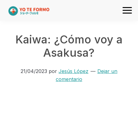
Ir
Ir
Ir
Ir
a
al
a
al
Academia
navegación
contenido
la
pie
de
principal
principal
barra
de
japones
Kaiwa: ¿Cómo voy a
lateral
página
online
primaria
Asakusa?
Yo
te
21/04/2023
por
Jesús López
Dejar un
formo
comentario