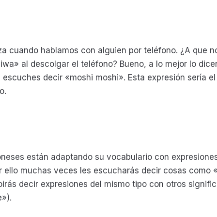
liza cuando hablamos con alguien por teléfono. ¿A que n
wa» al descolgar el teléfono? Bueno, a lo mejor lo dice
 escuches decir «moshi moshi». Esta expresión sería el
o.
oneses están adaptando su vocabulario con expresiones
por ello muchas veces les escucharás decir cosas com
oirás decir expresiones del mismo tipo con otros signif
»).