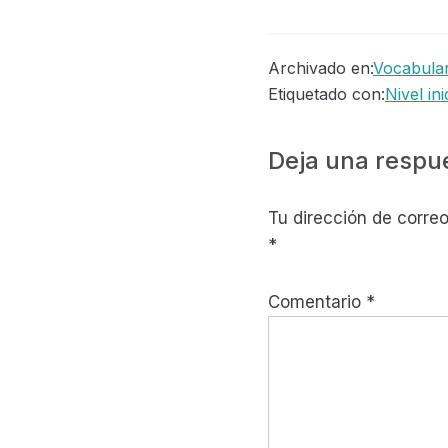
Archivado en:
Vocabular
Etiquetado con:
Nivel ini
Interaccione
Deja una respu
con
Tu dirección de correo
los
*
lectores
Comentario
*