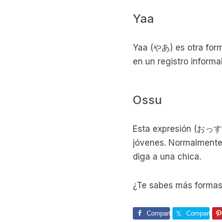
Yaa
Yaa (やあ) es otra form
en un registro informa
Ossu
Esta expresión (おっす) 
jóvenes. Normalmente 
diga a una chica.
¿Te sabes más formas 
Comparte
Comparte