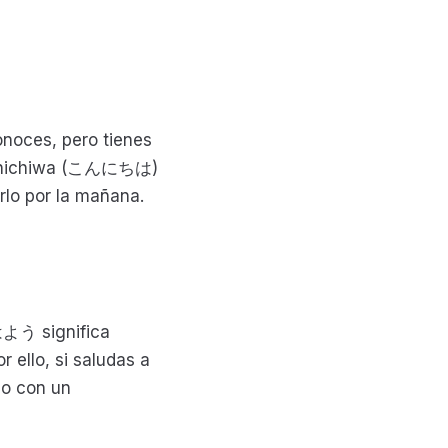
onoces, pero tienes
 Konnichiwa (こんにちは)
rlo por la mañana.
はよう significa
 ello, si saludas a
no con un