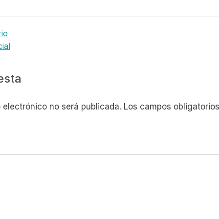
io
cial
s
esta
 electrónico no será publicada.
Los campos obligatorio