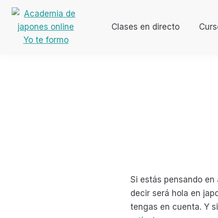
Ir
Ir
Ir
Ir
a
al
a
al
Clases en directo
Curs
navegación
contenido
la
pie
Aprende japonés desde casa
Academia
principal
principal
barra
de
de
lateral
página
japones
primaria
online
Yo
te
formo
Si estás pensando en 
decir será hola en ja
tengas en cuenta. Y s