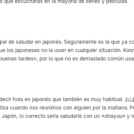
as que escucharás en la mayoría de series y películas.
cipal de saludar en japonés. Seguramente es la que ya c
que los japoneses no la usan en cualquier situación.
 «buenas tardes», por lo que no es demasiado común usa
 decir hola en japonés que también es muy habitual. お
liza cuando nos reunimos con alguien por la mañana. Por
n Japón, lo correcto sería saludarle con un «ohayou» y 