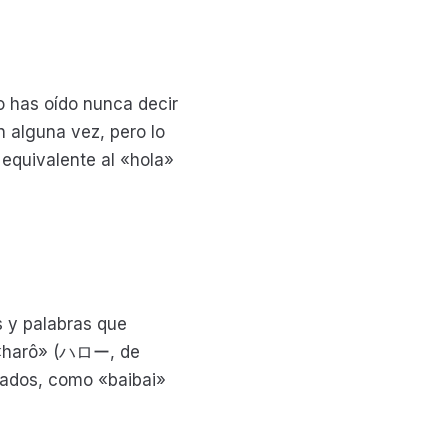
o has oído nunca decir
n alguna vez, pero lo
 equivalente al «hola»
 y palabras que
o «harô» (ハロー, de
icados, como «baibai»