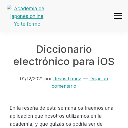
Ir
Ir
Ir
Ir
a
al
a
al
navegación
contenido
la
pie
Academia
principal
principal
barra
de
de
lateral
página
japones
primaria
Diccionario
online
Yo
electrónico para iOS
te
formo
01/12/2021
por
Jesús López
Dejar un
comentario
En la reseña de esta semana os traemos una
aplicación que nosotros utilizamos en la
academia, y que quizás os podría ser de