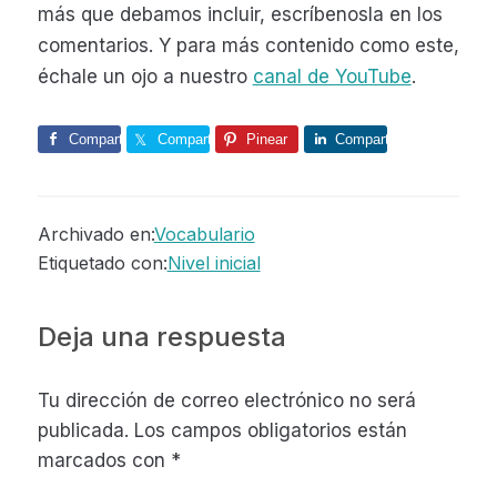
más que debamos incluir, escríbenosla en los
comentarios. Y para más contenido como este,
échale un ojo a nuestro
canal de YouTube
.
Comparte
Comparte
Pinear
Comparte
Archivado en:
Vocabulario
Etiquetado con:
Nivel inicial
Interacciones
Deja una respuesta
con
Tu dirección de correo electrónico no será
los
publicada.
Los campos obligatorios están
lectores
marcados con
*