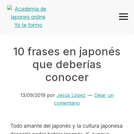
Ir
Ir
Ir
Ir
a
al
a
al
navegación
contenido
la
pie
Academia
principal
principal
barra
de
de
lateral
página
japones
primaria
10 frases en japonés
online
Yo
que deberías
te
conocer
formo
13/09/2019
por
Jesús López
Dejar un
comentario
Todo amante del japonés y la cultura japonesa