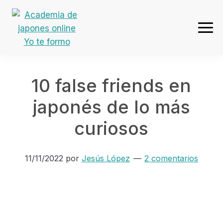
Ir
Ir
Ir
Ir
a
al
a
al
navegación
contenido
la
pie
Academia
principal
principal
barra
de
de
lateral
página
japones
primaria
10 false friends en
online
Yo
japonés de lo más
te
curiosos
formo
11/11/2022
por
Jesús López
2 comentarios