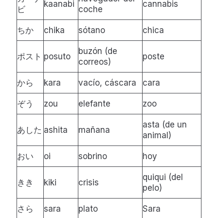
kaanabi
cannabis
ビ
coche
ちか
chika
sótano
chica
buzón (de
ポスト
posuto
poste
correos)
から
kara
vacío, cáscara
cara
ぞう
zou
elefante
zoo
asta (de un
あした
ashita
mañana
animal)
おい
oi
sobrino
hoy
quiqui (del
きき
kiki
crisis
pelo)
さら
sara
plato
Sara