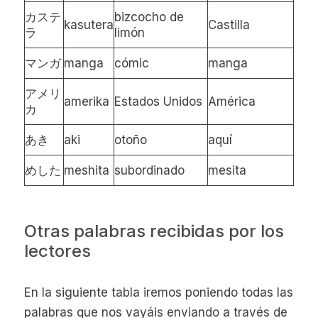
カステ
bizcocho de
kasutera
Castilla
ラ
limón
マンガ
manga
cómic
manga
アメリ
amerika
Estados Unidos
América
カ
あき
aki
otoño
aquí
めした
meshita
subordinado
mesita
Otras palabras recibidas por los
lectores
En la siguiente tabla iremos poniendo todas las
palabras que nos vayáis enviando a través de