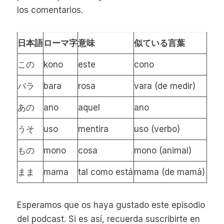
los comentarios.
日本語
ローマ字
意味
似ている言葉
この
kono
este
cono
バラ
bara
rosa
vara (de medir)
あの
ano
aquel
ano
うそ
uso
mentira
uso (verbo)
もの
mono
cosa
mono (animal)
まま
mama
tal como está
mama (de mamá)
Esperamos que os haya gustado este episodio
del podcast. Si es así, recuerda suscribirte en