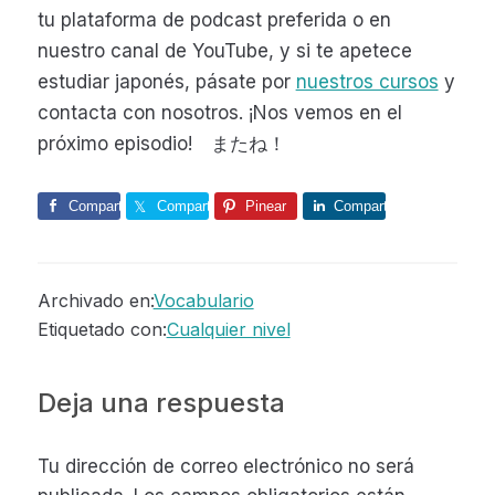
tu plataforma de podcast preferida o en
nuestro canal de YouTube, y si te apetece
estudiar japonés, pásate por
nuestros cursos
y
contacta con nosotros. ¡Nos vemos en el
próximo episodio! またね！
Comparte
Comparte
Pinear
Comparte
Archivado en:
Vocabulario
Etiquetado con:
Cualquier nivel
Interacciones
Deja una respuesta
con
Tu dirección de correo electrónico no será
los