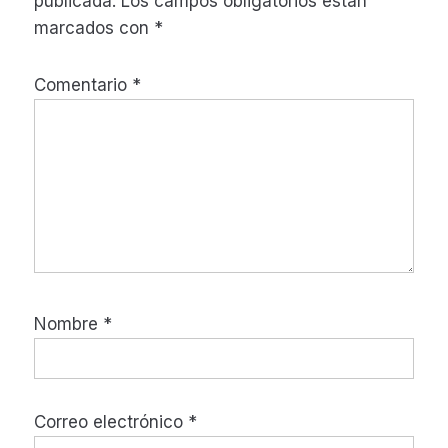
publicada.
Los campos obligatorios están
lectores
marcados con
*
Comentario
*
Nombre
*
Correo electrónico
*