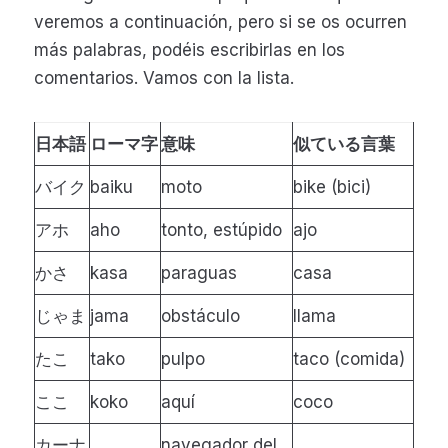
veremos a continuación, pero si se os ocurren
más palabras, podéis escribirlas en los
comentarios. Vamos con la lista.
日本語
ローマ字
意味
似ている言葉
バイク
baiku
moto
bike (bici)
アホ
aho
tonto, estúpido
ajo
かさ
kasa
paraguas
casa
じゃま
jama
obstáculo
llama
たこ
tako
pulpo
taco (comida)
ここ
koko
aquí
coco
カーナ
navegador del