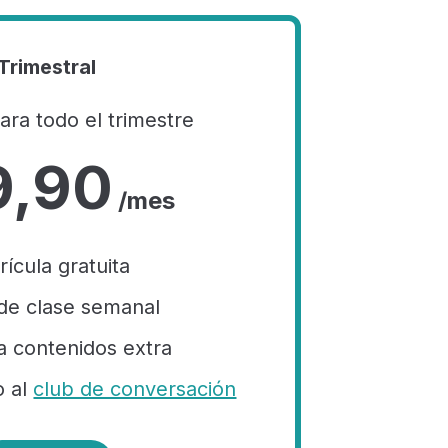
Trimestral
ra todo el trimestre
9,90
/mes
rícula gratuita
 de clase semanal
a contenidos extra
o al
club de conversación