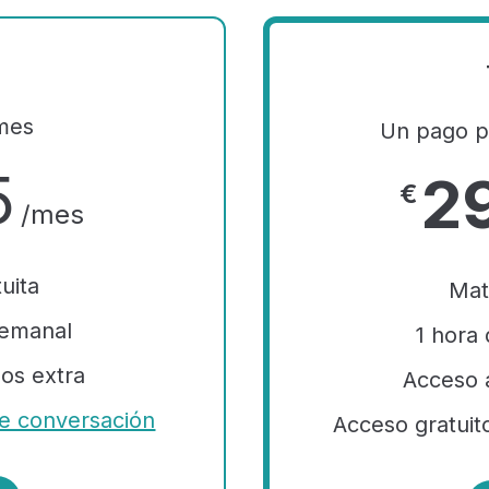
mes
Un pago pa
5
2
€
/mes
uita
Mat
semanal
1 hora
os extra
Acceso 
de conversación
Acceso gratuit