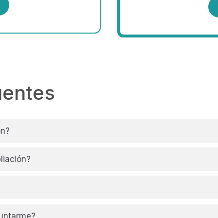
uentes
ón?
liación?
puntarme?