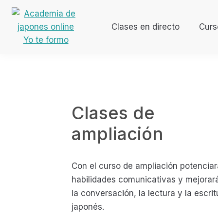
Ir
Ir
Ir
Ir
a
al
a
al
Clases en directo
Curs
navegación
contenido
la
pie
Aprende japonés desde casa
Academia
principal
principal
barra
de
de
lateral
página
japones
primaria
online
Yo
Clases de
te
formo
ampliación
Con el curso de ampliación potenciar
habilidades comunicativas y mejorar
la conversación, la lectura y la escri
japonés.